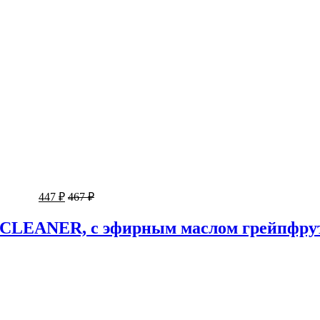
447 ₽
467 ₽
-CLEANER, с эфирным маслом грейпфрут