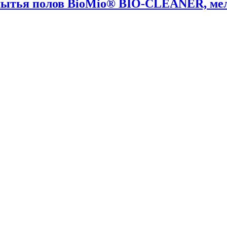
мытья полов BioMio® BIO-CLEANER, мелис