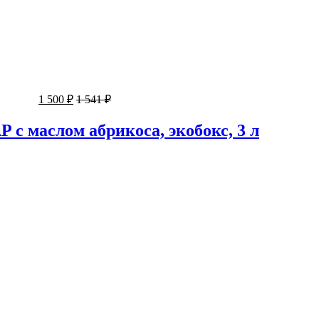
1 500 ₽
1 541 ₽
с маслом абрикоса, экобокс, 3 л