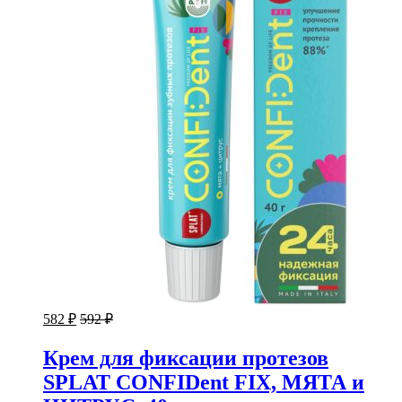
582
₽
592
₽
Крем для фиксации протезов
SPLAT CONFIDent FIX, МЯТА и